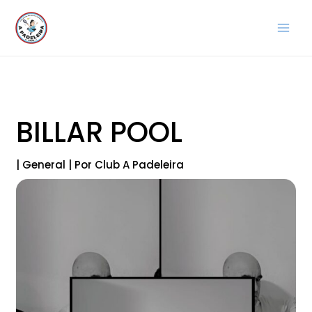
Ir
al
contenido
BILLAR POOL
|
General
| Por
Club A Padeleira