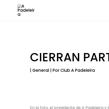
Ir
al
contenido
CIERRAN PART
|
General
| Por
Club A Padeleira
En la foto, el presidente de A Padeleira 