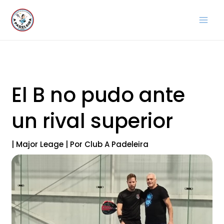
Ir
al
contenido
El B no pudo ante
un rival superior
|
Major Leage
| Por
Club A Padeleira