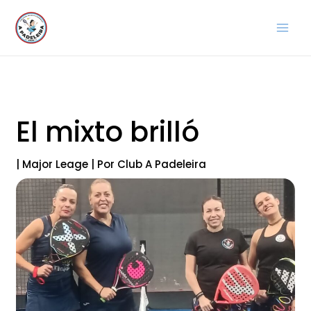
Ir
al
contenido
El mixto brilló
|
Major Leage
| Por
Club A Padeleira