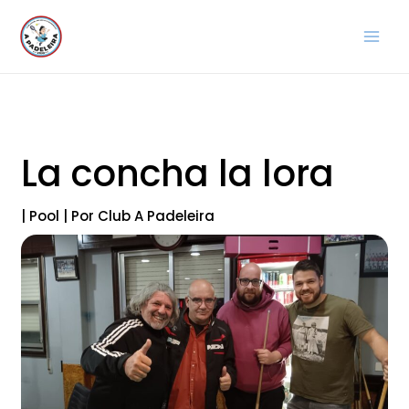
Ir
al
contenido
La concha la lora
|
Pool
| Por
Club A Padeleira