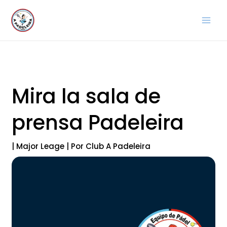
Ir
al
contenido
Mira la sala de
prensa Padeleira
|
Major Leage
| Por
Club A Padeleira