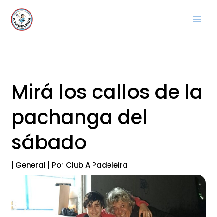
Ir
al
contenido
Mirá los callos de la
pachanga del
sábado
|
General
| Por
Club A Padeleira