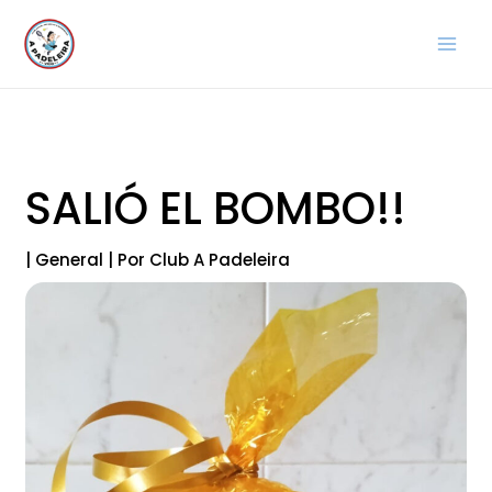
Ir
al
contenido
SALIÓ EL BOMBO!!
|
General
| Por
Club A Padeleira