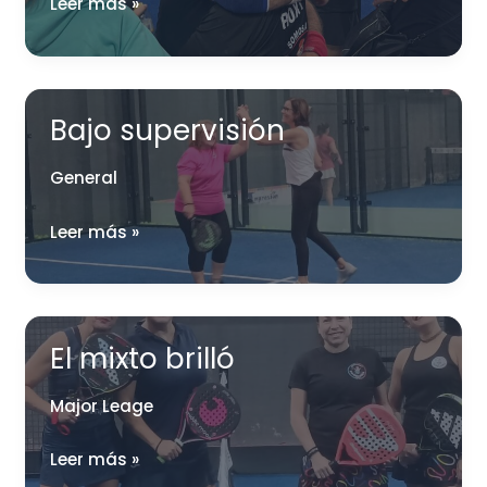
¡Por
Leer más »
Dios!
¿Con
qué
soñaron
Bajo supervisión
anoche?
General
Bajo
Leer más »
supervisión
El mixto brilló
Major Leage
El
Leer más »