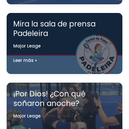
caray!
Mira la sala de prensa
Padeleira
Major Leage
Mira
Leer más »
la
sala
de
prensa
¡Por Dios! ¿Con qué
Padeleira
soñaron anoche?
Major Leage