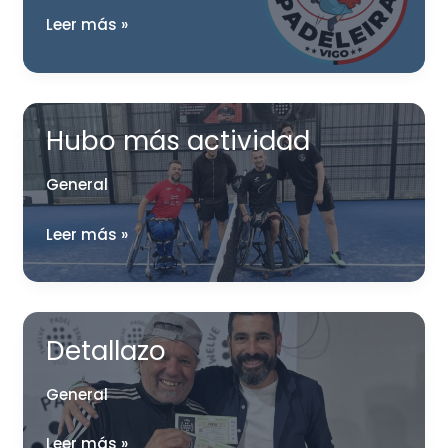
Este
Leer más »
próximo
fin
de
semana
Hubo más actividad
habrá
General
para
todos
Hubo
Leer más »
los
más
gustos
actividad
Detallazo
General
Detallazo
Leer más »