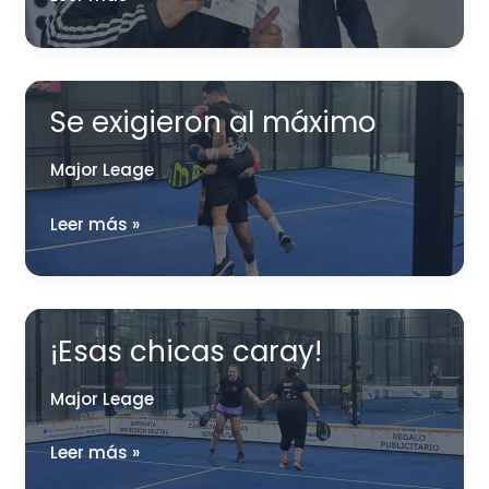
Se exigieron al máximo
Major Leage
Se
Leer más »
exigieron
al
máximo
¡Esas chicas caray!
Major Leage
¡Esas
Leer más »
chicas