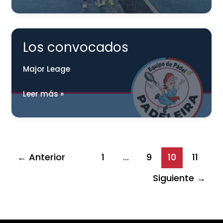
el
semillero
Los convocados
Major Leage
Los
Leer más »
convocados
←
Anterior
1
…
9
10
11
Siguiente
→