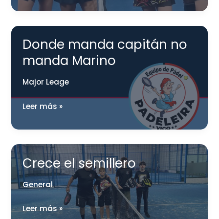
mixto
brilló
Donde manda capitán no
manda Marino
Major Leage
Donde
Leer más »
manda
capitán
no
manda
Crece el semillero
Marino
General
Crece
Leer más »